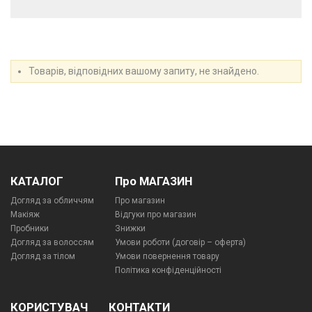
Товарів, відповідних вашому запиту, не знайдено.
КАТАЛОГ
Про МАГАЗИН
Догляд за обличчям
Про магазин
Макіяж
Відгуки про магазин
Пробники
Знижки
Догляд за волоссям
Умови роботи (договір – оферта)
Догляд за тілом
Умови повернення товару
Політика конфіденційності
КОРИСТУВАЧ
КОНТАКТИ