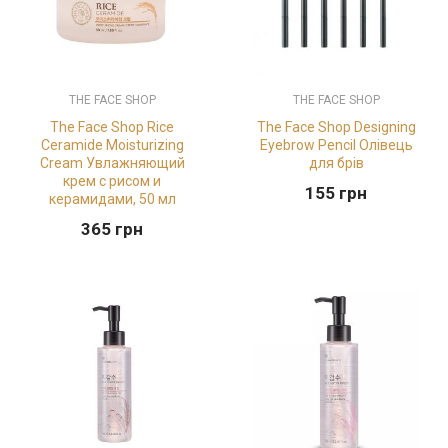
THE FACE SHOP
THE FACE SHOP
The Face Shop Rice
The Face Shop Designing
Ceramide Moisturizing
Eyebrow Pencil Олівець
Cream Увлажняющий
для брів
крем с рисом и
155
грн
керамидами, 50 мл
365
грн