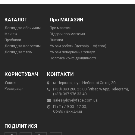
КАТАЛОГ
Про МАГАЗИН
Догляд за обличчям
Про магазин
Макіяж
Відгуки про магазин
Пробники
Знижки
Догляд за волоссям
Умови роботи (договір – оферта)
Догляд за тілом
Умови повернення товару
Політика конфіденційності
КОРИСТУВАЧ
КОНТАКТИ
Увійти
м. Черкаси, вул. Небесної Сотні, 20
Реєстрація
(+38) 093 280 25 00 (Viber, WApp, Telegram),
(+38) 067 976 33 40
sales@lovelyface.com.ua
Пн-Пт / 9:00 - 17:00,
Сб-Вс / вихідний
ПОДІЛИТИСЯ