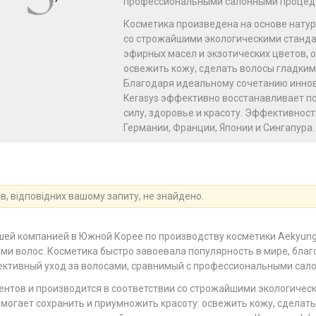
профессиональными салонными процеду
Косметика произведена на основе натур
со строжайшими экологическими стандар
эфирных масел и экзотических цветов, 
освежить кожу, сделать волосы гладким
Благодаря идеальному сочетанию иннов
Kerasys эффективно восстанавливает п
силу, здоровье и красоту. Эффективнос
Германии, Франции, Японии и Сингапура.
в, відповідних вашому запиту, не знайдено.
йшей компанией в Южной Корее по производству косметики Aekyung
ми волос. Косметика быстро завоевала популярность в мире, бла
фективный уход за волосами, сравнимый с профессиональными сал
нтов и производится в соответствии со строжайшими экологическ
омогает сохранить и приумножить красоту: освежить кожу, сделат