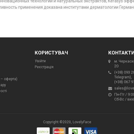
нновационных технологий и натуральных экстрактов, Kerasys эф
ктивность применения доказана институтами дерматологии Германи
КОРИСТУВАЧ
КОНТАКТ
Увійти
м. Черкаси,
20
Реєстрація
(+38) 093 2
Telegram),
 – оферта)
(+38) 067 9
вару
sales@love
ості
Пн-Пт / 9:00
Сб-Вс / вих
Copyright ©2020, LovelyFace