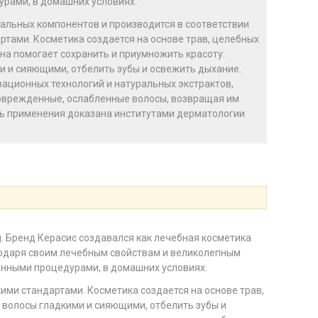
рами, в домашних условиях.
альных компонентов и производится в соответствии
тами. Косметика создается на основе трав, целебных
она помогает сохранить и приумножить красоту:
и и сияющими, отбелить зубы и освежить дыхание.
ационных технологий и натуральных экстрактов,
оврежденные, ослабленные волосы, возвращая им
ть применения доказана институтами дерматологии
. Бренд Керасис создавался как лечебная косметика
годаря своим лечебным свойствам и великолепным
онными процедурами, в домашних условиях.
ими стандартами. Косметика создается на основе трав,
ь волосы гладкими и сияющими, отбелить зубы и