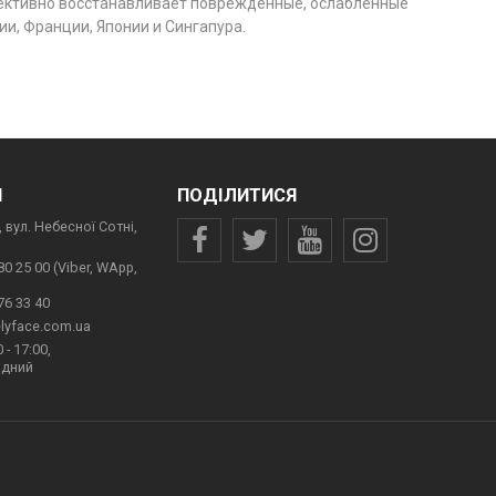
фективно восстанавливает поврежденные, ослабленные
и, Франции, Японии и Сингапура.
И
ПОДІЛИТИСЯ
 вул. Небесної Сотні,
80 25 00 (Viber, WApp,
76 33 40
lyface.com.ua
 - 17:00,
ідний