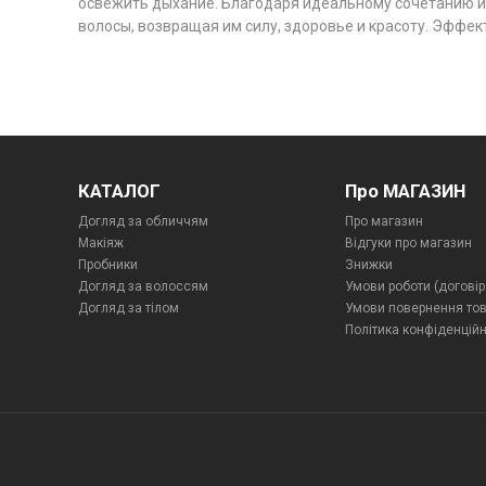
освежить дыхание. Благодаря идеальному сочетанию и
волосы, возвращая им силу, здоровье и красоту. Эффе
КАТАЛОГ
Про МАГАЗИН
Догляд за обличчям
Про магазин
Макіяж
Відгуки про магазин
Пробники
Знижки
Догляд за волоссям
Умови роботи (договір
Догляд за тілом
Умови повернення то
Політика конфіденційн