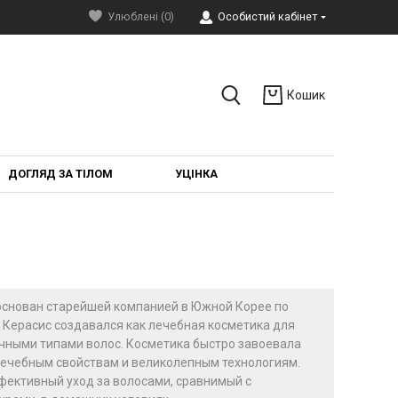
Улюблені (0)
Особистий кабінет
Кошик
ДОГЛЯД ЗА ТІЛОМ
УЦІНКА
д основан старейшей компанией в Южной Корее по
 Керасис создавался как лечебная косметика для
чными типами волос. Косметика быстро завоевала
лечебным свойствам и великолепным технологиям.
фективный уход за волосами, сравнимый с