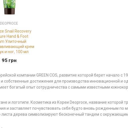
DEOPROCE
ce Snail Recovery
ure Hand & Foot
am Улиточный
авливающий крем
ук и ног, 100 мл
95
грн
ейской компании GREEN COS, развитие которой берет начало с 1992
 и собственные достижения для производства инновационной и о
т богатый опыт сотрудничества с самыми известными южнокорейск
ане и логотипе. Косметика из Кореи Deoproce, название которой т
ния и заставляет почувствовать себя будто вновь рожденным по м
го листа дерева символизируют бесконечный тандем с окружающим