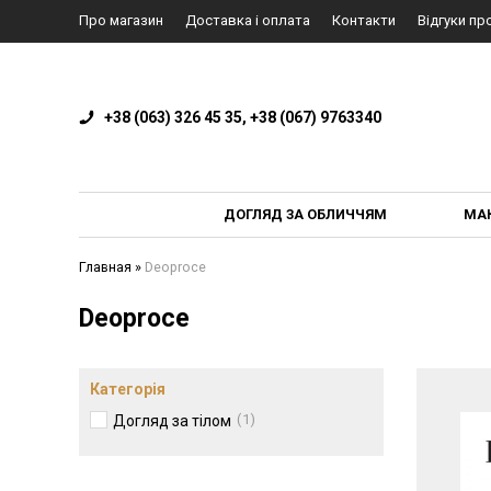
Про магазин
Доставка і оплата
Контакти
Відгуки пр
+38 (063) 326 45 35, +38 (067) 9763340
ДОГЛЯД ЗА ОБЛИЧЧЯМ
МА
Главная
»
Deoproce
Deoproce
Категорія
1
Догляд за тілом