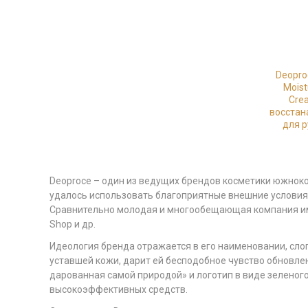
Deopro
Moist
Cre
восстан
для р
Deoproce – один из ведущих брендов косметики южнокор
удалось использовать благоприятные внешние условия
Сравнительно молодая и многообещающая компания имее
Shop и др.
Идеология бренда отражается в его наименовании, слог
уставшей кожи, дарит ей бесподобное чувство обновле
дарованная самой природой» и логотип в виде зелено
высокоэффективных средств.