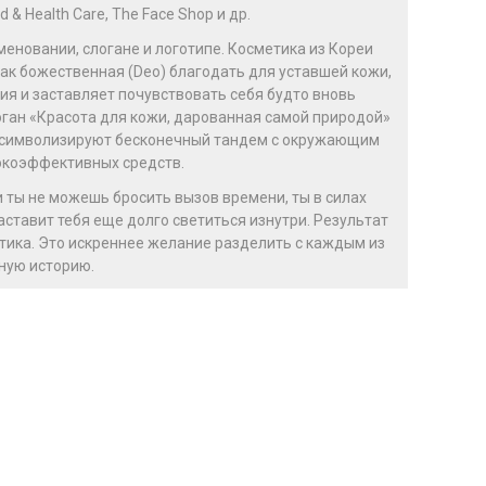
& Health Care, The Face Shop и др.
еновании, слогане и логотипе. Косметика из Кореи
как божественная (Deo) благодать для уставшей кожи,
ия и заставляет почувствовать себя будто вновь
ган «Красота для кожи, дарованная самой природой»
ва символизируют бесконечный тандем с окружающим
окоэффективных средств.
 ты не можешь бросить вызов времени, ты в силах
аставит тебя еще долго светиться изнутри. Результат
етика. Это искреннее желание разделить с каждым из
ную историю.