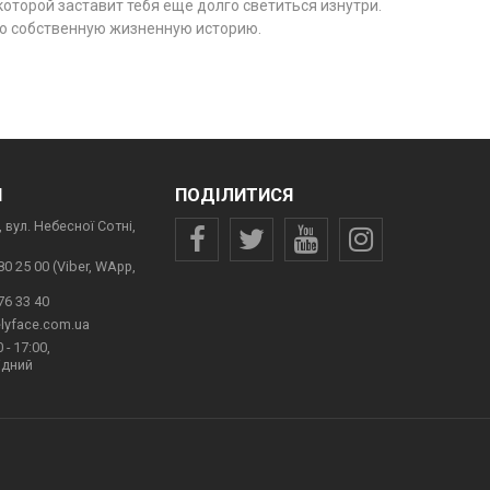
которой заставит тебя еще долго светиться изнутри.
его собственную жизненную историю.
И
ПОДІЛИТИСЯ
 вул. Небесної Сотні,
80 25 00 (Viber, WApp,
76 33 40
lyface.com.ua
 - 17:00,
ідний