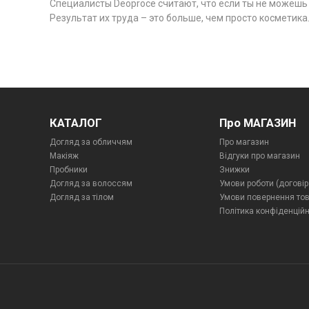
Специалисты Deoproce считают, что если ты не можешь 
Результат их труда – это больше, чем просто косметик
КАТАЛОГ
Про МАГАЗИН
Догляд за обличчям
Про магазин
Макіяж
Відгуки про магазин
Пробники
Знижки
Догляд за волоссям
Умови роботи (договір
Догляд за тілом
Умови повернення то
Політика конфіденційн