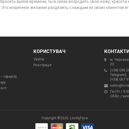
бросить вызов времени, ты в силах возродить свою кожу, красота 
а. Это искреннее желание разделить с каждым из своих клиентов 
КОРИСТУВАЧ
КОНТАКТ
Увійти
м. Черкаси,
20
Реєстрація
(+38) 093 2
Telegram),
 – оферта)
(+38) 067 9
вару
sales@love
ості
Пн-Пт / 9:00
Сб-Вс / вих
Copyright ©2020, LovelyFace