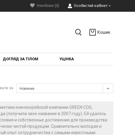
Улюблені (0)
Особистий кабінет
Кошик
ДОГЛЯД ЗА ТІЛОМ
УЦІНКА
вати за
Новинки
осметики южнокорейской компании GREEN COS,
да (получила свое название в 2007 году). Ей удалось
словия и собственные достижения для производства
чески чистой продукции. Сравнительно молодая и
ый опыт сотрудничества с самыми известными