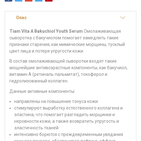
Опис
Tiam Vita A Bakuchiol Youth Serum
Омолаживающая
сыворотка с бакучиолом помогает замедлить такие
признаки старения, как мимические морщины, тусклый
цвет лица и потеря упругости кожи.
В состав омолаживающей сыворотки входят такие
мощнейшие антивозрастные компоненты, как бакучиол,
витамин А (ретиналь пальмитат), токоферол и
гидролизованный коллаген.
Данные активные компоненты:
направлены на повышение тонуса кожи
стимулируют выработку естественного коллагена и
эластина, что помогает разгладить морщинки и
неровности кожи, а также возвратить упругость и
эластичность тканей
интенсивно борются с преждевременным увядания
кожного покрова, обеспечивая лифтинг-эффект