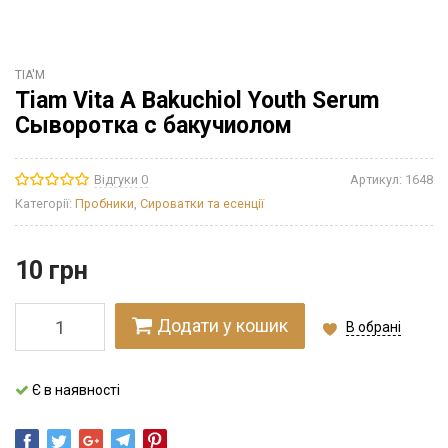
TIA'M
Tiam Vita A Bakuchiol Youth Serum
Сыворотка с бакучиолом
Відгуки 0
Артикул:
1648
Категорії:
Пробники
,
Сироватки та есенції
10
грн
Додати у кошик
В обрані
Є в наявності