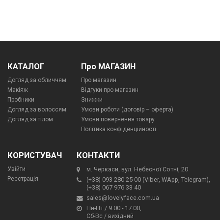
КАТАЛОГ
Про МАГАЗИН
Догляд за обличчям
Про магазин
Макіяж
Відгуки про магазин
Пробники
Знижки
Догляд за волоссям
Умови роботи (договір – оферта)
Догляд за тілом
Умови повернення товару
Політика конфіденційності
КОРИСТУВАЧ
КОНТАКТИ
Увійти
м. Черкаси, вул. Небесної Сотні, 20
Реєстрація
(+38) 093 280 25 00 (Viber, WApp, Telegram),
(+38) 067 976 33 40
sales@lovelyface.com.ua
Пн-Пт / 9:00 - 17:00,
Сб-Вс / вихідний