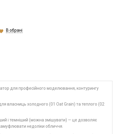
В обрані
атор для професійного моделювання, контурингу
ля власниць холодного (01 Oat Grain) та теплого (02
іший і темніший (можна змішувати) — це дозволяє
 камуфлювати недоліки обличчя.