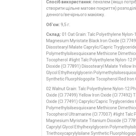
Спосіб використання:
пензлем (якщо потріб
створити щільне матове покриття) розподілі
денного/вечірнього макіяжу.
Об’єм:
9,5 г.
Склад:
01 Oat Grain: Talc Polyethylene Nylon-
Magnesium Myristate Black Iron Oxide (CI 77499
Diisostearyl Malate Caprylic/Capric Tryglyceride
Polymethylsilsesquioxane Methicone Dimethicon
Tocopherol #light Talc Polyethylene Nylon-12 
Dioxide (CI 77891) Diisostearyl Malate Yellow I
Glycol Ethylhexylglycerin Polymethylsilsesqui
Synthetic Fluorphlogopite Tocopherol Red Iron 
02 Walnut Grain: Talc Polyethylene Nylon-12 Ph
Oxide (CI 77499) Yellow Iron Oxide (CI 77492) T
Oxide (CI 77491) Caprylic/Capric Tryglycerides C
Polymethylsilsesquioxane Methicone Dimethicon
Tocopherol Ultramarine (CI 77007) #light Talc 
Magnesium Myristate Titanium Dioxide (CI 77891
Caprylyl Glycol Ethylhexylglycerin Polymethyl
Triethoxycaprylylsilane Synthetic Fluorphlogopi