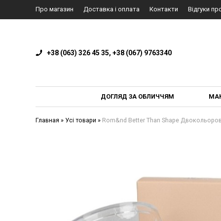
Про магазин
Доставка і оплата
Контакти
Відгуки пр
+38 (063) 326 45 35, +38 (067) 9763340
ДОГЛЯД ЗА ОБЛИЧЧЯМ
МА
Главная
»
Усі товари
»
Rom&nd Better Than Shape Двокольоров