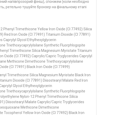
ний напівпрозорий фініш), спонжем (коли необхідно
ть, ретельно тушуйте бронзер на фінальному етапі
12 Phenyl Trimethicone Yellow Iron Oxide (CI 77492) Silica
) Red Iron Oxide (CI 77491) Titanium Dioxide (CI 77891)
s Caprylyl Glycol Ethylhexylglycerin
e Triethoxycaprylylsilane Synthetic Fluorphlogopite
Phenyl Trimethicone Silica Magnesium Myristate Titanium
ron Oxide (CI 77492) Caprylic/Capric Tryglycerides Caprylyl
oxane Methicone Dimethicone Triethoxycaprylylsilane
Oxide (CI 77491) Black Iron Oxide (CI 77499)
enyl Trimethicone Silica Magnesium Myristate Black Iron
itanium Dioxide (CI 77891) Diisostearyl Malate Red Iron
aprylyl Glycol Ethylhexylglycerin
e Triethoxycaprylylsilane Synthetic Fluorphlogopite
Polyethylene Nylon-12 Phenyl Trimethicone Silica
) Diisostearyl Malate Caprylic/Capric Tryglycerides
silsesquioxane Methicone Dimethicone
te Tocopherol Yellow Iron Oxide (CI 77492) Black Iron