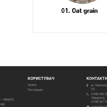
КОРИСТУВАЧ
КОНТАКТ
Увійти
м. Черкаси,
20
Реєстрація
(+38) 093 2
Telegram),
 – оферта)
(+38) 067 9
вару
sales@love