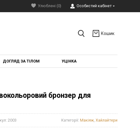
Улюблені (0)
Особистий кабінет
Кошик
ДОГЛЯД ЗА ТІЛОМ
УЦІНКА
Двокольоровий бронзер для
кул:
2003
Категорії:
Макіяж
,
Хайлайтери