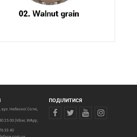
И
ПОДІЛИТИСЯ
 вул. Небесної Сотні,
80 25 00 (Viber, WApp,
76 33 40
lyface.com.ua