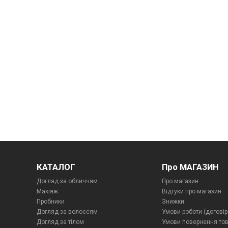
КАТАЛОГ
Про МАГАЗИН
Догляд за обличчям
Про магазин
Макіяж
Відгуки про магазин
Пробники
Знижки
Догляд за волоссям
Умови роботи (договір
Догляд за тілом
Умови повернення то