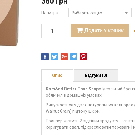
380
грн
Палитра
Виберіть опцію
Додати у кошик
Опис
Відгуки (0)
Rom&nd Better Than Shape
Ідеальний бронз
обличчя в домашніх умовах.
Випускається у двох натуральних кольорах д
Walnut Grain) підтону шкіри.
Бронзер містить 2 відтінки продукту — світл
коригувати овал, підкреслювати переваги і