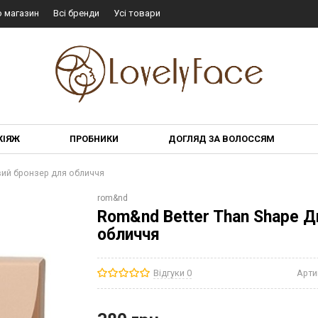
о магазин
Всі бренди
Усі товари
КІЯЖ
ПРОБНИКИ
ДОГЛЯД ЗА ВОЛОССЯМ
ий бронзер для обличчя
rom&nd
Rom&nd Better Than Shape 
обличчя
Відгуки 0
Арти