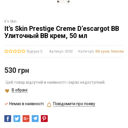
It's Skin
It’s Skin Prestige Creme D’escargot BB
Улиточный BB крем, 50 мл
Відгуки 0
Артикул:
0392
Категорії:
BB крем
,
Макіяж
530
грн
Цей товар відсутній в наявності і зараз недоступний.
В обрані
Немає в наявності
Повідомити про появу