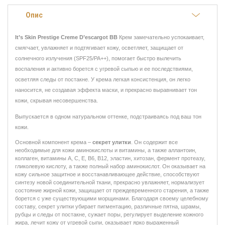
Опис
It’s Skin Prestige Creme D’escargot BB
Крем замечательно успокаивает,
смягчает, увлажняет и подтягивает кожу, осветляет, защищает от
солнечного излучения (SPF25/PA++), помогает быстро вылечить
воспаления и активно борется с угревой сыпью и ее последствиями,
осветляя следы от постакне. У крема легкая консистенция, он легко
наносится, не создавая эффекта маски, и прекрасно выравнивает тон
кожи, скрывая несовершенства.
Выпускается в одном натуральном оттенке, подстраиваясь под ваш тон
кожи.
Основной компонент крема –
секрет улитки
. Он содержит все
необходимые для кожи аминокислоты и витамины, а также аллантоин,
коллаген, витамины А, С, Е, В6, В12, эластин, хитозан, фермент протеазу,
гликолевую кислоту, а также полный набор аминокислот. Он оказывает на
кожу сильное защитное и восстанавливающее действие, способствуют
синтезу новой соединительной ткани, прекрасно увлажняет, нормализует
состояние жирной кожи, защищает от преждевременного старения, а также
борется с уже существующими морщинами. Благодаря своему целебному
составу, секрет улитки убирает пигментацию, различные пятна, шрамы,
рубцы и следы от постакне, сужает поры, регулирует выделение кожного
жира, лечит кожу от угревой сыпи, оказывает ярко выраженный