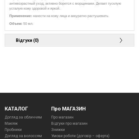
антивозрастный уход, активно борется с морщинами. Делает тусклую
усталую кожу здоровой и яркой.
Применение:
нанести на кожу лица и аккуратно растушевать.
Объем:
50 мл.
Відгуки (0)
КАТАЛОГ
Про МАГАЗИН
Догляд за обличчям
Про магазин
Макіяж
Відгуки про магазин
Пробники
Знижки
Догляд за волоссям
Умови роботи (договір – оферта)