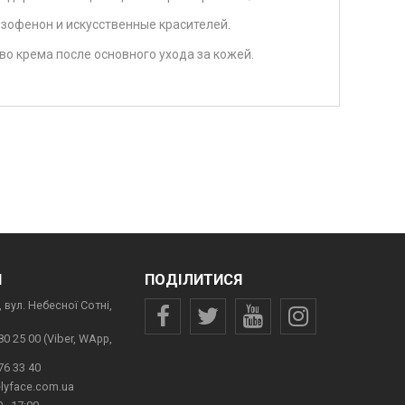
нзофенон и искусственные красителей.
о крема после основного ухода за кожей.
И
ПОДІЛИТИСЯ
 вул. Небесної Сотні,
80 25 00 (Viber, WApp,
76 33 40
lyface.com.ua