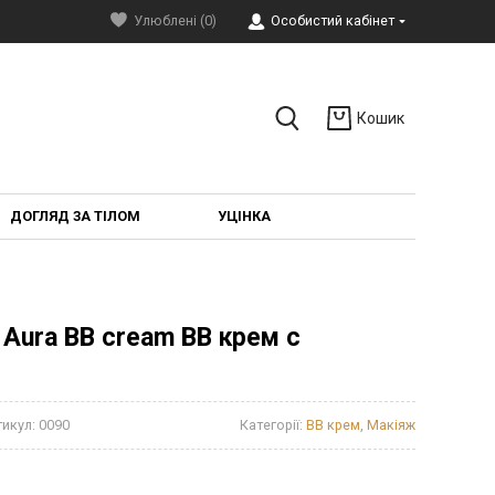
Улюблені (0)
Особистий кабінет
Кошик
ДОГЛЯД ЗА ТІЛОМ
УЦІНКА
 Aura BB cream BB крем с
тикул:
0090
Категорії:
BB крем
,
Макіяж