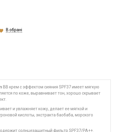
В обрані
am
BB крем с эффектом сияния SPF37 имеет мягкую
ляется по коже, выравнивает тон, хорошо скрывает
кт.
вает и увлажняет кожу, делает ее мягкой и
уроновой кислоты, экстракта баобаба, морского
 содержит солнцезащитный фильтр SPF37/PA++.