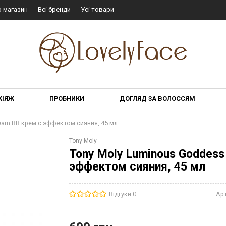
о магазин
Всі бренди
Усі товари
КІЯЖ
ПРОБНИКИ
ДОГЛЯД ЗА ВОЛОССЯМ
eam BB крем с эффектом сияния, 45 мл
Tony Moly
Tony Moly Luminous Goddess
эффектом сияния, 45 мл
Відгуки 0
Ар