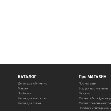
КАТАЛОГ
Про МАГАЗИН
Догляд за обличчям
Про магазин
Макіяж
Відгуки про магазин
Пробники
Знижки
Догляд за волоссям
Умови роботи (договір
Догляд за тілом
Умови повернення то
Політика конфіденційн