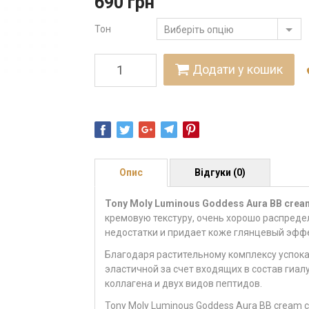
690
грн
Тон
Виберіть опцію
Додати у кошик
Опис
Відгуки (0)
Tony Moly Luminous Goddess Aura BB cre
кремовую текстуру, очень хорошо распреде
недостатки и придает коже глянцевый эффе
Благодаря растительному комплексу успокаи
эластичной за счет входящих в состав гиал
коллагена и двух видов пептидов.
Tony Moly Luminous Goddess Aura BB cream