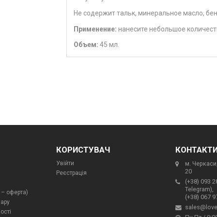
Не содержит тальк, минеральное масло, бе
Применение:
нанесите небольшое количеств
Объем:
45 мл.
КОРИСТУВАЧ
КОНТАКТ
Увійти
м. Черкаси,
20
Реєстрація
(+38) 093 2
Telegram),
 – оферта)
(+38) 067 9
вару
sales@love
ості