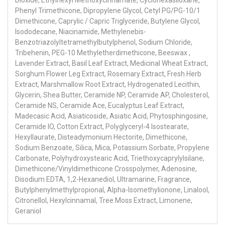
Dioxide, Ethylhexyl Methoxycinnamate, Cyclohexasiloxane,
Phenyl Trimethicone, Dipropylene Glycol, Cetyl PG/PG-10/1
Dimethicone, Caprylic / Capric Triglyceride, Butylene Glycol,
Isododecane, Niacinamide, Methylenebis-
Benzotriazolyltetramethylbutylphenol, Sodium Chloride,
Tribehenin, PEG-10 Methyletherdimethicone, Beeswax ,
Lavender Extract, Basil Leaf Extract, Medicinal Wheat Extract,
Sorghum Flower Leg Extract, Rosemary Extract, Fresh Herb
Extract, Marshmallow Root Extract, Hydrogenated Lecithin,
Glycerin, Shea Butter, Ceramide NP, Ceramide AP, Cholesterol,
Ceramide NS, Ceramide Ace, Eucalyptus Leaf Extract,
Madecasic Acid, Asiaticoside, Asiatic Acid, Phytosphingosine,
Ceramide IO, Cotton Extract, Polyglyceryl-4 Isostearate,
Hexyllaurate, Disteadymonium Hectorite, Dimethicone,
Sodium Benzoate, Silica, Mica, Potassium Sorbate, Propylene
Carbonate, Polyhydroxystearic Acid, Triethoxycaprylylsilane,
Dimethicone/Vinyldimethicone Crosspolymer, Adenosine,
Disodium EDTA, 1,2-Hexanediol, Ultramarine, Fragrance,
Butylphenylmethylpropional, Alpha-Isomethylionone, Linalool,
Citronellol, Hexylcinnamal, Tree Moss Extract, Limonene,
Geraniol