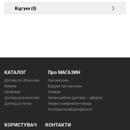
Відгуки (0)
КАТАЛОГ
Про МАГАЗИН
Догляд за обличчям
Про магазин
Макіяж
Відгуки про магазин
Пробники
Знижки
Догляд за волоссям
Умови роботи (договір – оферта)
Догляд за тілом
Умови повернення товару
Політика конфіденційності
КОРИСТУВАЧ
КОНТАКТИ