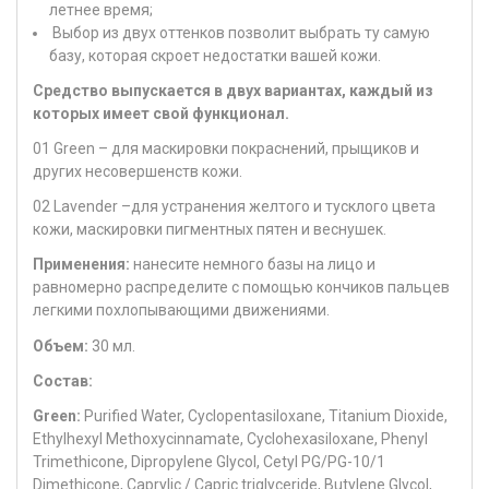
летнее время;
Выбор из двух оттенков позволит выбрать ту самую
базу, которая скроет недостатки вашей кожи.
Средство выпускается в двух вариантах, каждый из
которых имеет свой функционал.
01 Green – для маскировки покраснений, прыщиков и
других несовершенств кожи.
02 Lavender –для устранения желтого и тусклого цвета
кожи, маскировки пигментных пятен и веснушек.
Применения:
нанесите немного базы на лицо и
равномерно распределите с помощью кончиков пальцев
легкими похлопывающими движениями.
Объем:
30 мл.
Состав:
Green:
Purified Water, Cyclopentasiloxane, Titanium Dioxide,
Ethylhexyl Methoxycinnamate, Cyclohexasiloxane, Phenyl
Trimethicone, Dipropylene Glycol, Cetyl PG/PG-10/1
Dimethicone, Caprylic / Capric triglyceride, Butylene Glycol,