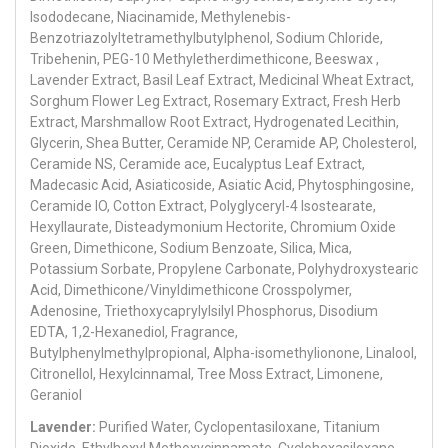
Isododecane, Niacinamide, Methylenebis-
Benzotriazolyltetramethylbutylphenol, Sodium Chloride,
Tribehenin, PEG-10 Methyletherdimethicone, Beeswax ,
Lavender Extract, Basil Leaf Extract, Medicinal Wheat Extract,
Sorghum Flower Leg Extract, Rosemary Extract, Fresh Herb
Extract, Marshmallow Root Extract, Hydrogenated Lecithin,
Glycerin, Shea Butter, Ceramide NP, Ceramide AP, Cholesterol,
Ceramide NS, Ceramide ace, Eucalyptus Leaf Extract,
Madecasic Acid, Asiaticoside, Asiatic Acid, Phytosphingosine,
Ceramide IO, Cotton Extract, Polyglyceryl-4 Isostearate,
Hexyllaurate, Disteadymonium Hectorite, Chromium Oxide
Green, Dimethicone, Sodium Benzoate, Silica, Mica,
Potassium Sorbate, Propylene Carbonate, Polyhydroxystearic
Acid, Dimethicone/Vinyldimethicone Crosspolymer,
Adenosine, Triethoxycaprylylsilyl Phosphorus, Disodium
EDTA, 1,2-Hexanediol, Fragrance,
Butylphenylmethylpropional, Alpha-isomethylionone, Linalool,
Citronellol, Hexylcinnamal, Tree Moss Extract, Limonene,
Geraniol
Lavender:
Purified Water, Cyclopentasiloxane, Titanium